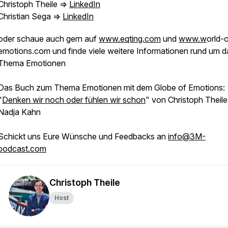
Christoph Theile =>
LinkedIn
Christian Sega =>
LinkedIn
oder schaue auch gern auf
www.eqting.com
und
www.w
orld-
emotions.com und finde viele weitere Informationen rund um d
Thema Emotionen
Das Buch zum Thema Emotionen mit dem Globe of Emotions:
"
Denken wir noch oder fühlen wir schon
" von Christoph Theil
Nadja Kahn
Schickt uns Eure Wünsche und Feedbacks an
info@3M-
podcast.com
Christoph Theile
Host