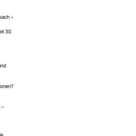
oach –
it 30
und
ionen?
 –
ie