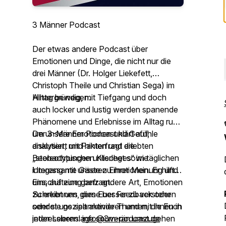
3 Männer Podcast
Der etwas andere Podcast über
Emotionen und Dinge, die nicht nur die
drei Männer (Dr. Holger Liekefett,
Christoph Theile und Christian Sega) im
Alltag bewegen.
Hintergründig, mit Tiefgang und doch
auch locker und lustig werden spanende
Phänomene und Erlebnisse im Alltag rund
um unsere Emotionen und Gefühle
Der 3-Männer Podcast klärt auf,
diskutiert, mit Fakten und erlebten
analysiert und hinterfragt die
Beobachtungen unterlegt sowie
„stereotypischen Klischees“ im täglichen
interessante Gäste zu ihrer Meinung und
Umgang mit unseren Emotionen. Er hilft
Einschätzung befragt.
uns, auf eine ganz andere Art, Emotionen
zu erkennen, diese besser zu verstehen
Schreibt uns gern Euer Feedback oder
oder sie gezielt aktivieren und mit ihnen in
sendet uns spannende Themen, die Euch
jeder Lebenslage souverän umzugehen
interessieren:
info@3m-podcast.de