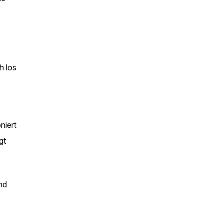
ch
los
niert
gt
nd