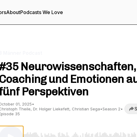
ors
About
Podcasts We Love
3 Männer Podcast
#35 Neurowissenschaften,
Coaching und Emotionen a
fünf Perspektiven
October 01, 2025
•
S
Christoph Theile, Dr. Holger Liekefett, Christian Sega
•
Season 2
•
Episode 35