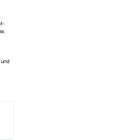
of-
as
e und