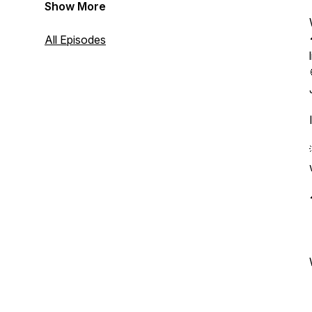
zu können.
Show More
All Episodes