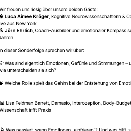
Wir freuen uns riesig über unsere beiden Gäste:
🧠
Luca Aimee Kröger
, kognitive Neurowissenschaftlerin & C
live aus New York
🧭
Jörn Ehrlich
, Coach-Ausbilder und emotionaler Kompass se
Jahren
In dieser Sonderfolge sprechen wir über:
💡 Was sind eigentlich Emotionen, Gefühle und Stimmungen – 
wie unterscheiden sie sich?
🧠 Welche Rolle spielt das Gehirn bei der Entstehung von Emot
📊 Lisa Feldman Barrett, Damasio, Interozeption, Body-Budget
Wissenschaft trifft Praxis
🌀 Was passiert, wenn Emotionen „einfrieren“? Und was hilft, s