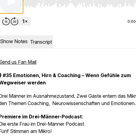
Use Left/Right to seek, Home/End to jump to start o
0:00
Show Notes
Transcript
Send us Fan Mail
🎙️
#35 Emotionen, Hirn & Coaching – Wenn Gefühle zum
Wegweiser werden
Drei Männer im Ausnahmezustand. Zwei Gäste entern das Mik
den Themen Coaching, Neurowissenschaften und Emotionen.
Premiere im Drei-Männer-Podcast
:
Die erste Frau im Drei-Männer Podcast
Fünf Stimmen am Mikro!