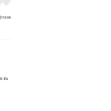
r end. Hold shift to jump forward or backward.
|
1:13:06
ro zu