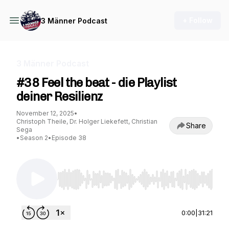
+ Follow
3 Männer Podcast
3 Männer Podcast
#38 Feel the beat - die Playlist
deiner Resilienz
November 12, 2025
•
Christoph Theile, Dr. Holger Liekefett, Christian
Share
Sega
•
Season 2
•
Episode 38
Use Left/Right to seek, Home/End to jump to st
0:00
|
31:21